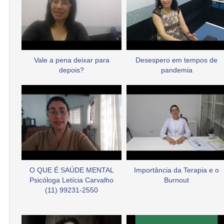
Vale a pena deixar para
Desespero em tempos de
depois?
pandemia
O QUE É SAÚDE MENTAL
Importância da Terapia e o
Psicóloga Letícia Carvalho
Burnout
(11) 99231-2550