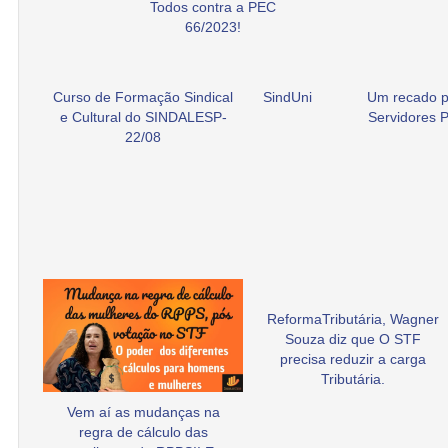
Todos contra a PEC
66/2023!
Curso de Formação Sindical
SindUni
Um recado p
e Cultural do SINDALESP-
Servidores P
22/08
ReformaTributária, Wagner
Souza diz que O STF
precisa reduzir a carga
Tributária.
Vem aí as mudanças na
regra de cálculo das