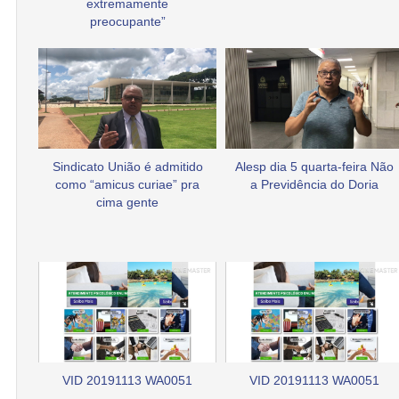
extremamente
preocupante”
Sindicato União é admitido
Alesp dia 5 quarta-feira Não
como “amicus curiae” pra
a Previdência do Doria
cima gente
VID 20191113 WA0051
VID 20191113 WA0051