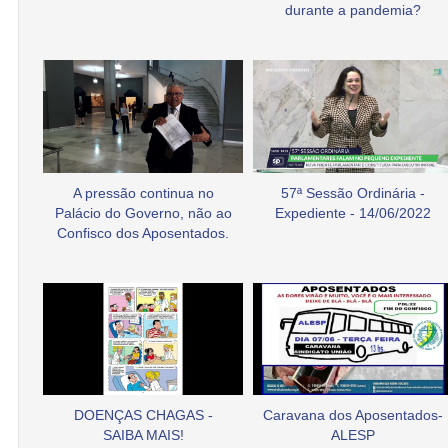
durante a pandemia?
A pressão continua no
57ª Sessão Ordinária -
Palácio do Governo, não ao
Expediente - 14/06/2022
Confisco dos Aposentados.
DOENÇAS CHAGAS -
Caravana dos Aposentados-
SAIBA MAIS!
ALESP