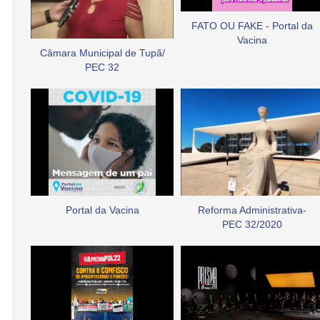
FATO OU FAKE - Portal da
Vacina
Câmara Municipal de Tupã/
PEC 32
Portal da Vacina
Reforma Administrativa-
PEC 32/2020