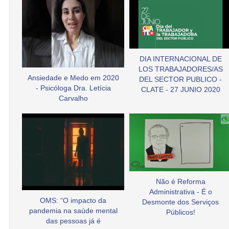
DIA INTERNACIONAL DE
LOS TRABAJADORES/AS
Ansiedade e Medo em 2020
DEL SECTOR PUBLICO -
- Psicóloga Dra. Letícia
CLATE - 27 JUNIO 2020
Carvalho
Não é Reforma
Administrativa - É o
OMS: “O impacto da
Desmonte dos Serviços
pandemia na saúde mental
Públicos!
das pessoas já é