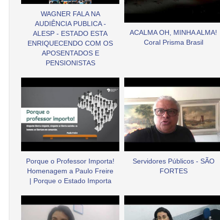
WAGNER FALA NA
AUDIÊNCIA PUBLICA -
ACALMA OH, MINHA ALMA!
ALESP - ESTADO ESTA
Coral Prisma Brasil
ENRIQUECENDO COM OS
APOSENTADOS E
PENSIONISTAS
Porque o Professor Importa!
Servidores Públicos - SÃO
Homenagem a Paulo Freire
FORTES
| Porque o Estado Importa