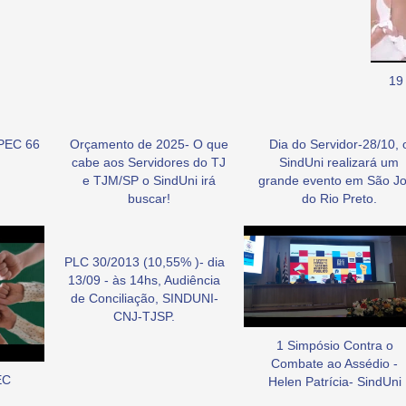
19
PEC 66
Orçamento de 2025- O que
Dia do Servidor-28/10, 
cabe aos Servidores do TJ
SindUni realizará um
e TJM/SP o SindUni irá
grande evento em São J
buscar!
do Rio Preto.
PLC 30/2013 (10,55% )- dia
13/09 - às 14hs, Audiência
de Conciliação, SINDUNI-
CNJ-TJSP.
1 Simpósio Contra o
Combate ao Assédio -
EC
Helen Patrícia- SindUni