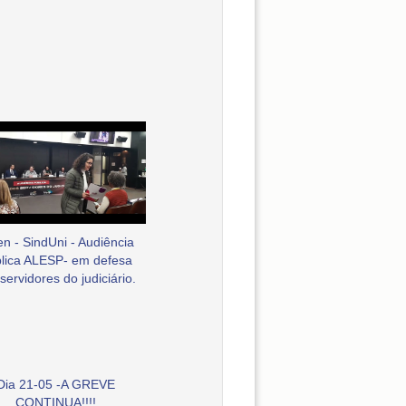
en - SindUni - Audiência
lica ALESP- em defesa
servidores do judiciário.
Dia 21-05 -A GREVE
CONTINUA!!!!