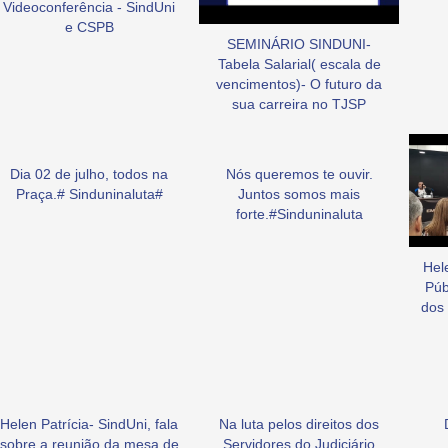
Videoconferência - SindUni
e CSPB
SEMINÁRIO SINDUNI-
Tabela Salarial( escala de
vencimentos)- O futuro da
sua carreira no TJSP
Dia 02 de julho, todos na
Nós queremos te ouvir.
Praça.# Sinduninaluta#
Juntos somos mais
forte.#Sinduninaluta
Hel
Púb
dos 
Helen Patrícia- SindUni, fala
Na luta pelos direitos dos
sobre a reunião da mesa de
Servidores do Judiciário