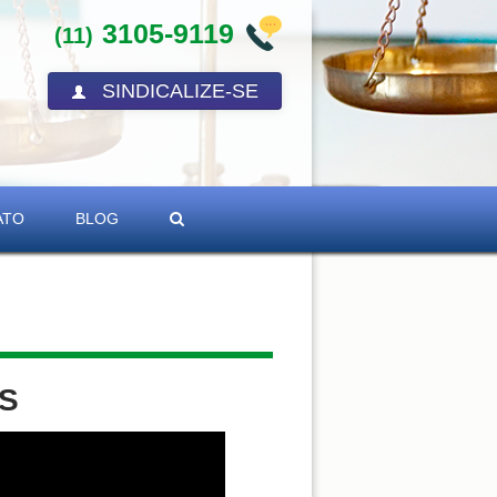
3105-9119
(11)
SINDICALIZE-SE
ATO
BLOG
ES