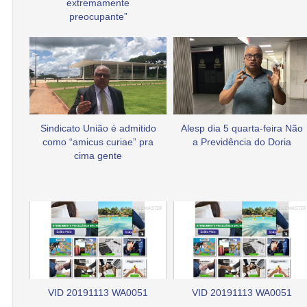
extremamente
preocupante”
Sindicato União é admitido
Alesp dia 5 quarta-feira Não
como “amicus curiae” pra
a Previdência do Doria
cima gente
VID 20191113 WA0051
VID 20191113 WA0051