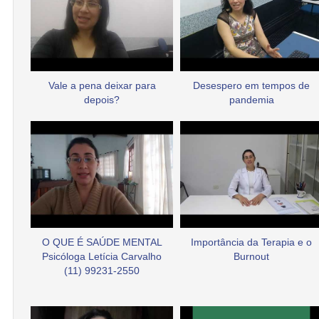
Vale a pena deixar para
Desespero em tempos de
depois?
pandemia
O QUE É SAÚDE MENTAL
Importância da Terapia e o
Psicóloga Letícia Carvalho
Burnout
(11) 99231-2550