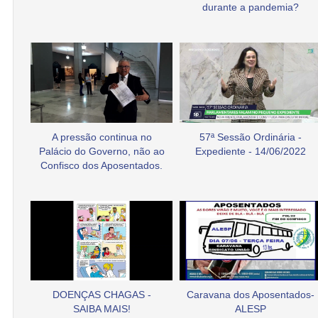
durante a pandemia?
A pressão continua no
57ª Sessão Ordinária -
Palácio do Governo, não ao
Expediente - 14/06/2022
Confisco dos Aposentados.
DOENÇAS CHAGAS -
Caravana dos Aposentados-
SAIBA MAIS!
ALESP