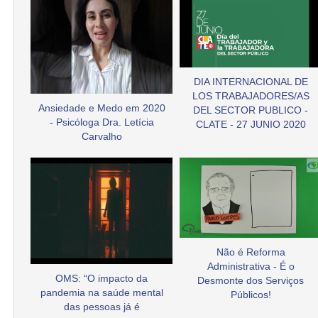
DIA INTERNACIONAL DE
LOS TRABAJADORES/AS
Ansiedade e Medo em 2020
DEL SECTOR PUBLICO -
- Psicóloga Dra. Letícia
CLATE - 27 JUNIO 2020
Carvalho
Não é Reforma
Administrativa - É o
OMS: “O impacto da
Desmonte dos Serviços
pandemia na saúde mental
Públicos!
das pessoas já é