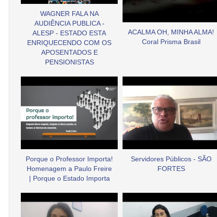
WAGNER FALA NA
AUDIÊNCIA PUBLICA -
ACALMA OH, MINHA ALMA!
ALESP - ESTADO ESTA
Coral Prisma Brasil
ENRIQUECENDO COM OS
APOSENTADOS E
PENSIONISTAS
Porque o Professor Importa!
Servidores Públicos - SÃO
Homenagem a Paulo Freire
FORTES
| Porque o Estado Importa