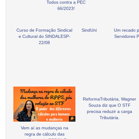
Todos contra a PEC
66/2023!
Curso de Formação Sindical
SindUni
Um recado p
e Cultural do SINDALESP-
Servidores P
22/08
ReformaTributária, Wagner
Souza diz que O STF
precisa reduzir a carga
Tributária.
Vem aí as mudanças na
regra de cálculo das