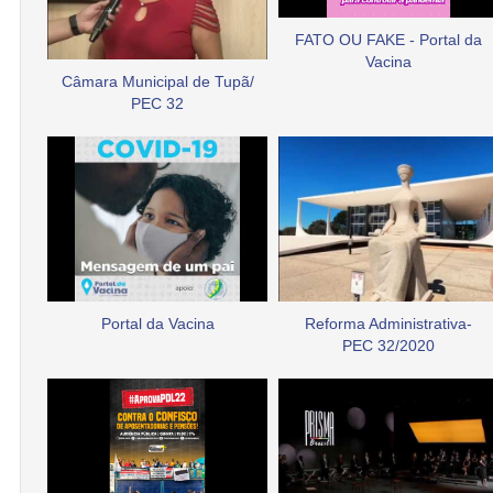
FATO OU FAKE - Portal da
Vacina
Câmara Municipal de Tupã/
PEC 32
Portal da Vacina
Reforma Administrativa-
PEC 32/2020