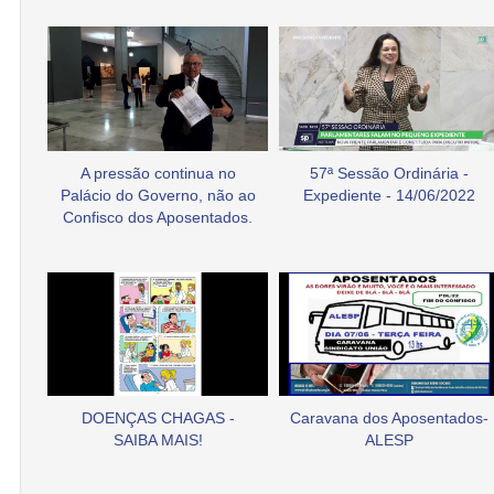
A pressão continua no
57ª Sessão Ordinária -
Palácio do Governo, não ao
Expediente - 14/06/2022
Confisco dos Aposentados.
DOENÇAS CHAGAS -
Caravana dos Aposentados-
SAIBA MAIS!
ALESP