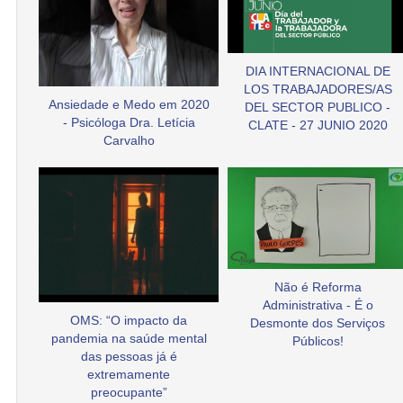
DIA INTERNACIONAL DE
LOS TRABAJADORES/AS
Ansiedade e Medo em 2020
DEL SECTOR PUBLICO -
- Psicóloga Dra. Letícia
CLATE - 27 JUNIO 2020
Carvalho
Não é Reforma
Administrativa - É o
OMS: “O impacto da
Desmonte dos Serviços
pandemia na saúde mental
Públicos!
das pessoas já é
extremamente
preocupante”