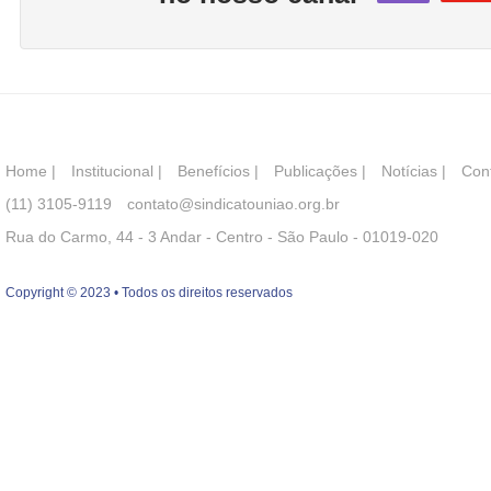
Home
|
Institucional
|
Benefícios
|
Publicações
|
Notícias
|
Con
(11) 3105-9119
contato@sindicatouniao.org.br
Rua do Carmo, 44 - 3 Andar - Centro - São Paulo - 01019-020
Copyright © 2023 • Todos os direitos reservados