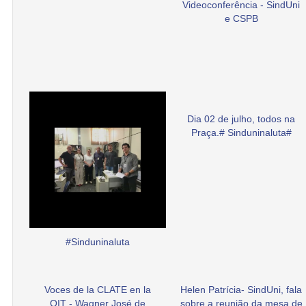
Videoconferência - SindUni
e CSPB
Dia 02 de julho, todos na
Praça.# Sinduninaluta#
#Sinduninaluta
Voces de la CLATE en la
Helen Patrícia- SindUni, fala
OIT - Wagner José de
sobre a reunião da mesa de