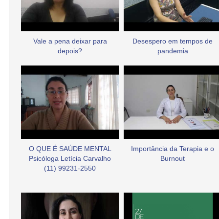
Vale a pena deixar para
Desespero em tempos de
depois?
pandemia
O QUE É SAÚDE MENTAL
Importância da Terapia e o
Psicóloga Letícia Carvalho
Burnout
(11) 99231-2550