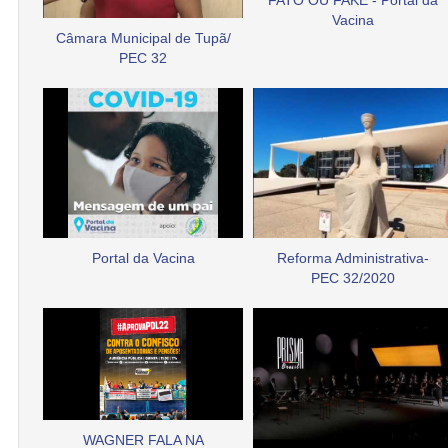
FATO OU FAKE - Portal da
Vacina
Câmara Municipal de Tupã/
PEC 32
Portal da Vacina
Reforma Administrativa-
PEC 32/2020
WAGNER FALA NA