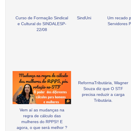
Curso de Formação Sindical
SindUni
Um recado p
e Cultural do SINDALESP-
Servidores P
22/08
ReformaTributária, Wagner
Souza diz que O STF
precisa reduzir a carga
Tributária.
Vem aí as mudanças na
regra de cálculo das
mulheres do RPPS!! E
agora, o que será melhor ?