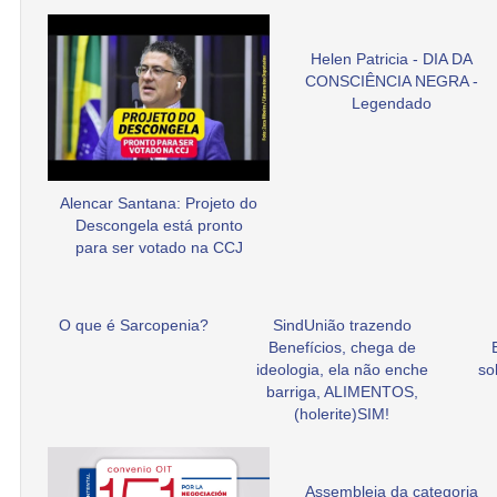
Helen Patricia - DIA DA
CONSCIÊNCIA NEGRA -
Legendado
Alencar Santana: Projeto do
Descongela está pronto
para ser votado na CCJ
O que é Sarcopenia?
SindUnião trazendo
Benefícios, chega de
ideologia, ela não enche
so
barriga, ALIMENTOS,
(holerite)SIM!
Assembleia da categoria