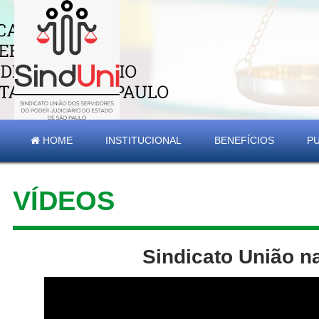
HOME
INSTITUCIONAL
BENEFÍCIOS
P
VÍDEOS
Sindicato União n