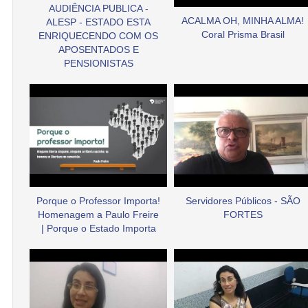
AUDIÊNCIA PUBLICA -
ACALMA OH, MINHA ALMA!
ALESP - ESTADO ESTA
Coral Prisma Brasil
ENRIQUECENDO COM OS
APOSENTADOS E
PENSIONISTAS
Porque o Professor Importa!
Servidores Públicos - SÃO
Homenagem a Paulo Freire
FORTES
| Porque o Estado Importa