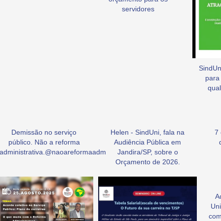
servidores
SindUni
para
qual
Demissão no serviço
Helen - SindUni, fala na
7
público. Não a reforma
Audiência Pública em
administrativa.@naoareformaadm
Jandira/SP, sobre o
Orçamento de 2026.
A
Uni
com