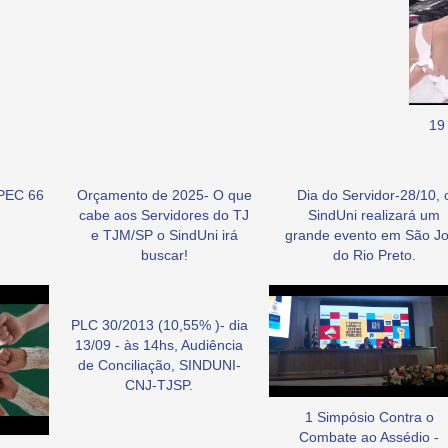
19
PEC 66
Orçamento de 2025- O que
Dia do Servidor-28/10, 
cabe aos Servidores do TJ
SindUni realizará um
e TJM/SP o SindUni irá
grande evento em São J
buscar!
do Rio Preto.
PLC 30/2013 (10,55% )- dia
13/09 - às 14hs, Audiência
de Conciliação, SINDUNI-
CNJ-TJSP.
1 Simpósio Contra o
Combate ao Assédio -