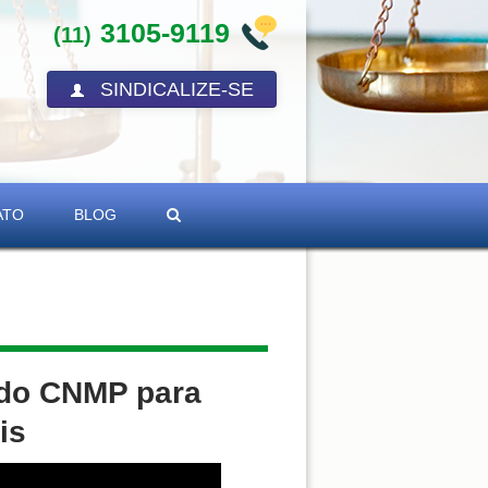
3105-9119
(11)
SINDICALIZE-SE
ATO
BLOG
 do CNMP para
is