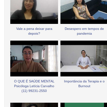
Vale a pena deixar para
Desespero em tempos de
depois?
pandemia
O QUE É SAÚDE MENTAL
Importância da Terapia e o
Psicóloga Letícia Carvalho
Burnout
(11) 99231-2550