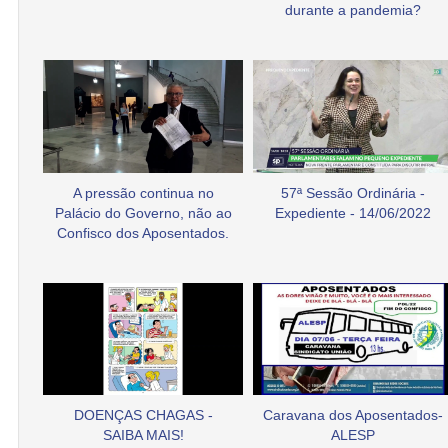
durante a pandemia?
A pressão continua no
57ª Sessão Ordinária -
Palácio do Governo, não ao
Expediente - 14/06/2022
Confisco dos Aposentados.
DOENÇAS CHAGAS -
Caravana dos Aposentados-
SAIBA MAIS!
ALESP