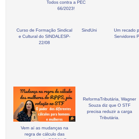
Todos contra a PEC
66/2023!
Curso de Formação Sindical
SindUni
Um recado p
e Cultural do SINDALESP-
Servidores P
22/08
ReformaTributária, Wagner
Souza diz que O STF
precisa reduzir a carga
Tributária.
Vem aí as mudanças na
regra de cálculo das