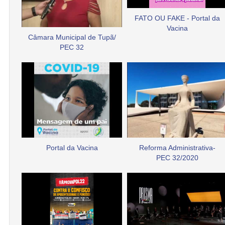
FATO OU FAKE - Portal da
Vacina
Câmara Municipal de Tupã/
PEC 32
Portal da Vacina
Reforma Administrativa-
PEC 32/2020