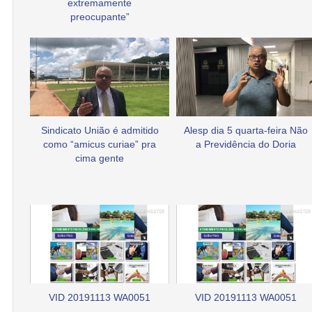
extremamente
preocupante”
Sindicato União é admitido
Alesp dia 5 quarta-feira Não
como “amicus curiae” pra
a Previdência do Doria
cima gente
VID 20191113 WA0051
VID 20191113 WA0051