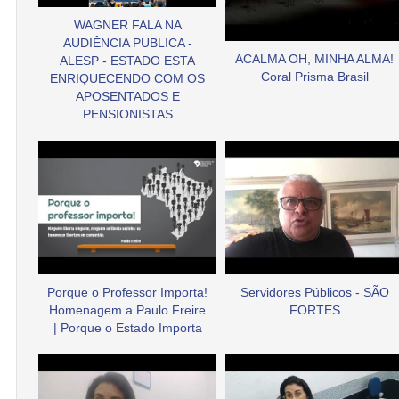
WAGNER FALA NA
AUDIÊNCIA PUBLICA -
ACALMA OH, MINHA ALMA!
ALESP - ESTADO ESTA
Coral Prisma Brasil
ENRIQUECENDO COM OS
APOSENTADOS E
PENSIONISTAS
Porque o Professor Importa!
Servidores Públicos - SÃO
Homenagem a Paulo Freire
FORTES
| Porque o Estado Importa