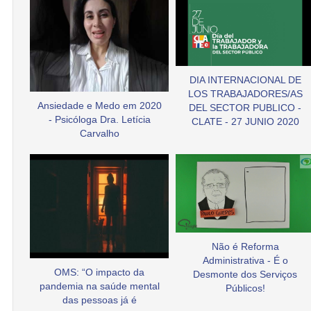
DIA INTERNACIONAL DE
LOS TRABAJADORES/AS
Ansiedade e Medo em 2020
DEL SECTOR PUBLICO -
- Psicóloga Dra. Letícia
CLATE - 27 JUNIO 2020
Carvalho
Não é Reforma
Administrativa - É o
OMS: “O impacto da
Desmonte dos Serviços
pandemia na saúde mental
Públicos!
das pessoas já é