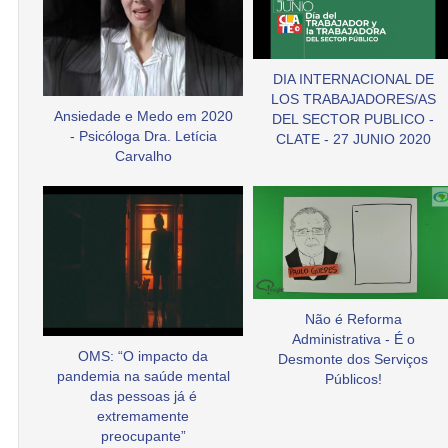
DIA INTERNACIONAL DE
LOS TRABAJADORES/AS
Ansiedade e Medo em 2020
DEL SECTOR PUBLICO -
- Psicóloga Dra. Letícia
CLATE - 27 JUNIO 2020
Carvalho
Não é Reforma
Administrativa - É o
OMS: “O impacto da
Desmonte dos Serviços
pandemia na saúde mental
Públicos!
das pessoas já é
extremamente
preocupante”