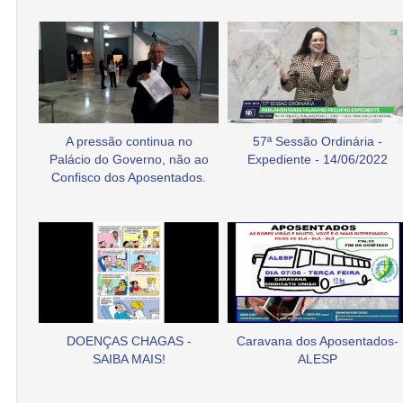
A pressão continua no
57ª Sessão Ordinária -
Palácio do Governo, não ao
Expediente - 14/06/2022
Confisco dos Aposentados.
DOENÇAS CHAGAS -
Caravana dos Aposentados-
SAIBA MAIS!
ALESP