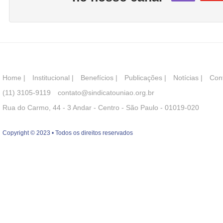
Home
|
Institucional
|
Benefícios
|
Publicações
|
Notícias
|
Con
(11) 3105-9119
contato@sindicatouniao.org.br
Rua do Carmo, 44 - 3 Andar - Centro - São Paulo - 01019-020
Copyright © 2023 • Todos os direitos reservados