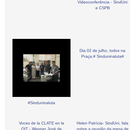
Videoconferência - SindUni
e CSPB
Dia 02 de julho, todos na
Praça.# Sinduninaluta#
#Sinduninaluta
Voces de la CLATE en la
Helen Patrícia- SindUni, fala
OIT - Wagner José de
sobre a reunião da mesa de