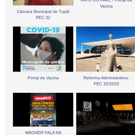
FATO OU FAKE - Portal da
Vacina
Câmara Municipal de Tupã/
PEC 32
Portal da Vacina
Reforma Administrativa-
PEC 32/2020
WAGNER FALA NA