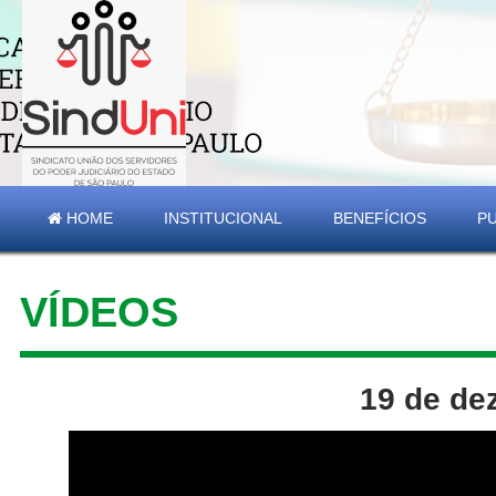
HOME
INSTITUCIONAL
BENEFÍCIOS
P
VÍDEOS
19 de de