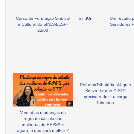
Curso de Formação Sindical
SindUni
Um recado p
e Cultural do SINDALESP-
Servidores P
22/08
ReformaTributária, Wagner
Souza diz que O STF
precisa reduzir a carga
Tributária.
Vem aí as mudanças na
regra de cálculo das
mulheres do RPPS!! E
agora, o que será melhor ?