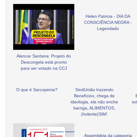
Helen Patricia - DIA DA
CONSCIÊNCIA NEGRA -
Legendado
Alencar Santana: Projeto do
Descongela está pronto
para ser votado na CCJ
O que é Sarcopenia?
SindUnião trazendo
Benefícios, chega de
ideologia, ela não enche
so
barriga, ALIMENTOS,
(holerite)SIM!
Assembleia da categoria