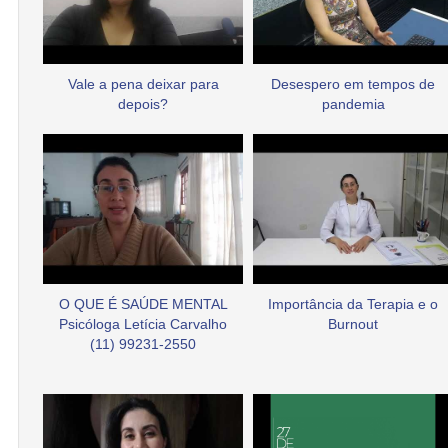
Vale a pena deixar para
Desespero em tempos de
depois?
pandemia
O QUE É SAÚDE MENTAL
Importância da Terapia e o
Psicóloga Letícia Carvalho
Burnout
(11) 99231-2550