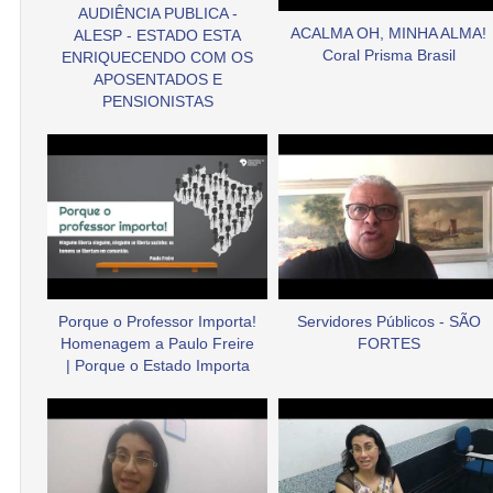
AUDIÊNCIA PUBLICA -
ACALMA OH, MINHA ALMA!
ALESP - ESTADO ESTA
Coral Prisma Brasil
ENRIQUECENDO COM OS
APOSENTADOS E
PENSIONISTAS
Porque o Professor Importa!
Servidores Públicos - SÃO
Homenagem a Paulo Freire
FORTES
| Porque o Estado Importa