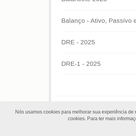
Balanço - Ativo, Passivo 
DRE - 2025
DRE-1 - 2025
Nós usamos cookies para melhorar sua experiência de n
Home
|
Institucional
|
Benefícios
|
Pu
cookies. Para ter mais informa
(11) 3105-9119
contato@sindicatouniao
Rua do Carmo, 44 - 3 Andar - Centro - 