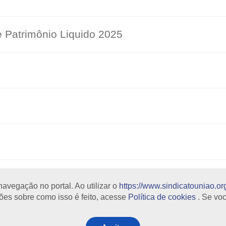
e Patrimônio Liquido 2025
avegação no portal. Ao utilizar o
https://www.sindicatouniao.org
blicações
|
Notícias
|
Contato
|
Blog
|
Webmail
ções sobre como isso é feito, acesse
Política de cookies
. Se vo
.org.br
São Paulo - 01019-020