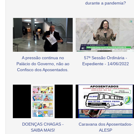
durante a pandemia?
A pressão continua no
57ª Sessão Ordinária -
Palácio do Governo, não ao
Expediente - 14/06/2022
Confisco dos Aposentados.
DOENÇAS CHAGAS -
Caravana dos Aposentados-
SAIBA MAIS!
ALESP