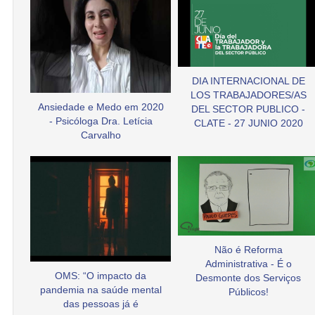
DIA INTERNACIONAL DE
LOS TRABAJADORES/AS
Ansiedade e Medo em 2020
DEL SECTOR PUBLICO -
- Psicóloga Dra. Letícia
CLATE - 27 JUNIO 2020
Carvalho
Não é Reforma
Administrativa - É o
OMS: “O impacto da
Desmonte dos Serviços
pandemia na saúde mental
Públicos!
das pessoas já é