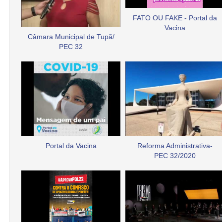
FATO OU FAKE - Portal da
Vacina
Câmara Municipal de Tupã/
PEC 32
Portal da Vacina
Reforma Administrativa-
PEC 32/2020