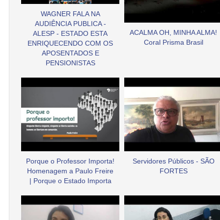
WAGNER FALA NA
AUDIÊNCIA PUBLICA -
ACALMA OH, MINHA ALMA!
ALESP - ESTADO ESTA
Coral Prisma Brasil
ENRIQUECENDO COM OS
APOSENTADOS E
PENSIONISTAS
Porque o Professor Importa!
Servidores Públicos - SÃO
Homenagem a Paulo Freire
FORTES
| Porque o Estado Importa