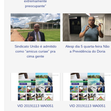
extremamente
preocupante”
Sindicato União é admitido
Alesp dia 5 quarta-feira Não
como “amicus curiae” pra
a Previdência do Doria
cima gente
VID 20191113 WA0051
VID 20191113 WA0051