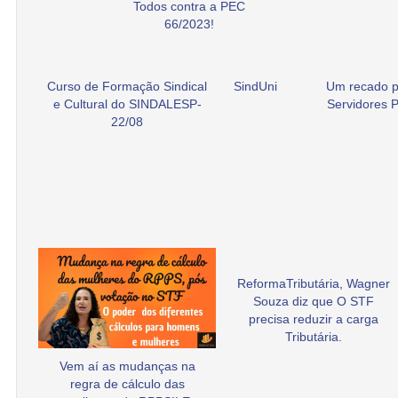
Todos contra a PEC
66/2023!
Curso de Formação Sindical
SindUni
Um recado p
e Cultural do SINDALESP-
Servidores P
22/08
ReformaTributária, Wagner
Souza diz que O STF
precisa reduzir a carga
Tributária.
Vem aí as mudanças na
regra de cálculo das