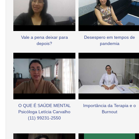
Vale a pena deixar para
Desespero em tempos de
depois?
pandemia
O QUE É SAÚDE MENTAL
Importância da Terapia e o
Psicóloga Letícia Carvalho
Burnout
(11) 99231-2550