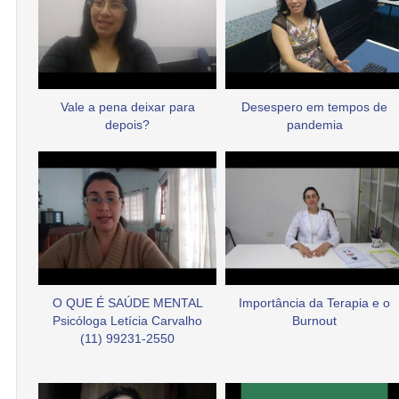
Vale a pena deixar para
Desespero em tempos de
depois?
pandemia
O QUE É SAÚDE MENTAL
Importância da Terapia e o
Psicóloga Letícia Carvalho
Burnout
(11) 99231-2550