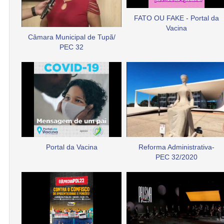
FATO OU FAKE - Portal da
Vacina
Câmara Municipal de Tupã/
PEC 32
Portal da Vacina
Reforma Administrativa-
PEC 32/2020