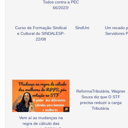
Todos contra a PEC
66/2023!
Curso de Formação Sindical
SindUni
Um recado p
e Cultural do SINDALESP-
Servidores P
22/08
ReformaTributária, Wagner
Souza diz que O STF
precisa reduzir a carga
Tributária.
Vem aí as mudanças na
regra de cálculo das