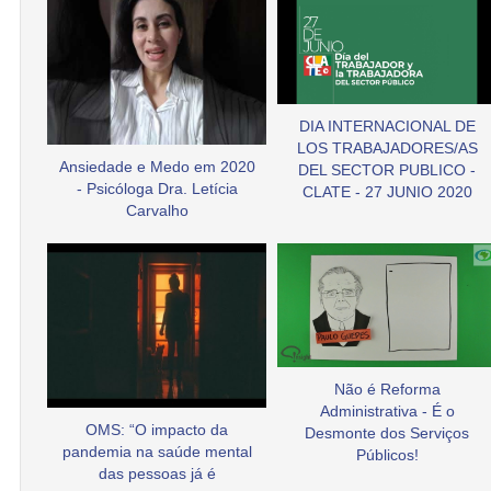
DIA INTERNACIONAL DE
LOS TRABAJADORES/AS
Ansiedade e Medo em 2020
DEL SECTOR PUBLICO -
- Psicóloga Dra. Letícia
CLATE - 27 JUNIO 2020
Carvalho
Não é Reforma
Administrativa - É o
OMS: “O impacto da
Desmonte dos Serviços
pandemia na saúde mental
Públicos!
das pessoas já é