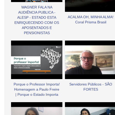
WAGNER FALA NA
AUDIÊNCIA PUBLICA -
ACALMA OH, MINHA ALMA!
ALESP - ESTADO ESTA
Coral Prisma Brasil
ENRIQUECENDO COM OS
APOSENTADOS E
PENSIONISTAS
Porque o Professor Importa!
Servidores Públicos - SÃO
Homenagem a Paulo Freire
FORTES
| Porque o Estado Importa