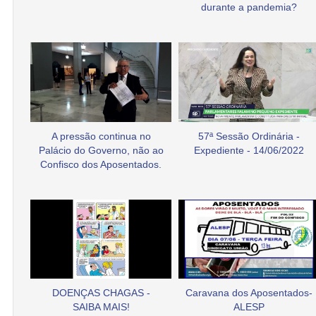
durante a pandemia?
A pressão continua no
57ª Sessão Ordinária -
Palácio do Governo, não ao
Expediente - 14/06/2022
Confisco dos Aposentados.
DOENÇAS CHAGAS -
Caravana dos Aposentados-
SAIBA MAIS!
ALESP