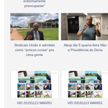
extremamente
preocupante”
Sindicato União é admitido
Alesp dia 5 quarta-feira Não
como “amicus curiae” pra
a Previdência do Doria
cima gente
VID 20191113 WA0051
VID 20191113 WA0051