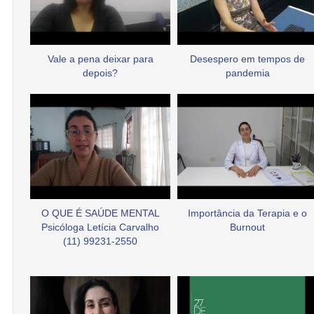
Vale a pena deixar para
Desespero em tempos de
depois?
pandemia
O QUE É SAÚDE MENTAL
Importância da Terapia e o
Psicóloga Letícia Carvalho
Burnout
(11) 99231-2550