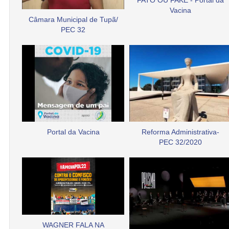
FATO OU FAKE - Portal da
Vacina
Câmara Municipal de Tupã/
PEC 32
Portal da Vacina
Reforma Administrativa-
PEC 32/2020
WAGNER FALA NA