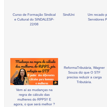
Curso de Formação Sindical
SindUni
Um recado p
e Cultural do SINDALESP-
Servidores P
22/08
ReformaTributária, Wagner
Souza diz que O STF
precisa reduzir a carga
Tributária.
Vem aí as mudanças na
regra de cálculo das
mulheres do RPPS!! E
agora, o que será melhor ?