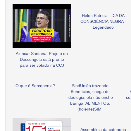
Helen Patricia - DIA DA
CONSCIÊNCIA NEGRA -
Legendado
Alencar Santana: Projeto do
Descongela está pronto
para ser votado na CCJ
O que é Sarcopenia?
SindUnião trazendo
Benefícios, chega de
ideologia, ela não enche
so
barriga, ALIMENTOS,
(holerite)SIM!
Assembleia da categoria