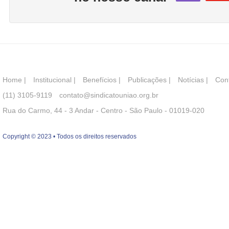
Home
|
Institucional
|
Benefícios
|
Publicações
|
Notícias
|
Con
(11) 3105-9119
contato@sindicatouniao.org.br
Rua do Carmo, 44 - 3 Andar - Centro - São Paulo - 01019-020
Copyright © 2023 • Todos os direitos reservados