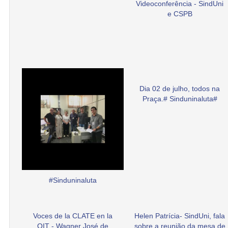
Videoconferência - SindUni
e CSPB
Dia 02 de julho, todos na
Praça.# Sinduninaluta#
#Sinduninaluta
Voces de la CLATE en la
Helen Patrícia- SindUni, fala
OIT - Wagner José de
sobre a reunião da mesa de