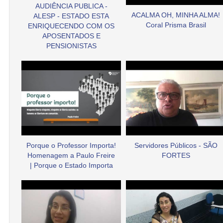
AUDIÊNCIA PUBLICA -
ACALMA OH, MINHA ALMA!
ALESP - ESTADO ESTA
Coral Prisma Brasil
ENRIQUECENDO COM OS
APOSENTADOS E
PENSIONISTAS
Porque o Professor Importa!
Servidores Públicos - SÃO
Homenagem a Paulo Freire
FORTES
| Porque o Estado Importa