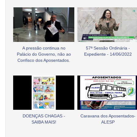
A pressão continua no
57ª Sessão Ordinária -
Palácio do Governo, não ao
Expediente - 14/06/2022
Confisco dos Aposentados.
DOENÇAS CHAGAS -
Caravana dos Aposentados-
SAIBA MAIS!
ALESP