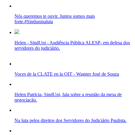
Nós queremos te ouvir. Juntos somos mais
forte.#Sinduninaluta
Helen - SindUni - Audiência Pública ALESP- em defesa dos
servidores do judiciário.
Voces de la CLATE en la OIT - Wagner José de Souza
Helen Patrícia- SindUni, fala sobre a reunião da mesa de
negociação.
Na luta pelos direitos dos Servidores do Judiciário Paulista.