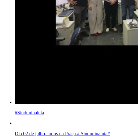
#Sinduninaluta
Dia 02 de julho, todos na Praça.# Sinduninaluta#