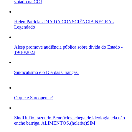
votado na CCJ
Helen Patricia - DIA DA CONSCIÊNCIA NEGRA -
Legendado
Alesp promove audiência pública sobre dívida do Estado -
19/10/2023
Sindicalismo e o Dia das Crianças.
O que é Sarcopenia?
SindUnião trazendo Benefícios, chega de ideologia, ela não
enche barriga, ALIMENTOS,(holerite)SIM!