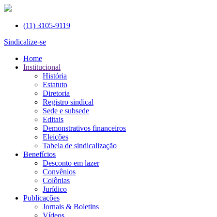
(11)
3105-9119
Sindicalize-se
Home
Institucional
História
Estatuto
Diretoria
Registro sindical
Sede e subsede
Editais
Demonstrativos financeiros
Eleições
Tabela de sindicalização
Benefícios
Desconto em lazer
Convênios
Colônias
Jurídico
Publicações
Jornais & Boletins
Vídeos