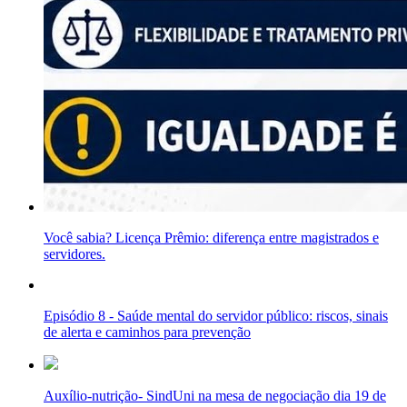
Você sabia? Licença Prêmio: diferença entre magistrados e
servidores.
Episódio 8 - Saúde mental do servidor público: riscos, sinais
de alerta e caminhos para prevenção
Auxílio-nutrição- SindUni na mesa de negociação dia 19 de