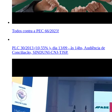
Todos contra a PEC 66/2023!
PLC 30/2013 (10,55% )- dia 13/09 - às 14hs, Audiência de
Conciliação, SINDUNI-CNJ-TJSP.