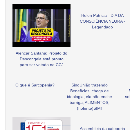
Helen Patricia - DIA DA
CONSCIÊNCIA NEGRA -
Legendado
Alencar Santana: Projeto do
Descongela está pronto
para ser votado na CCJ
O que é Sarcopenia?
SindUnião trazendo
Benefícios, chega de
ideologia, ela não enche
so
barriga, ALIMENTOS,
(holerite)SIM!
Assembleia da categoria