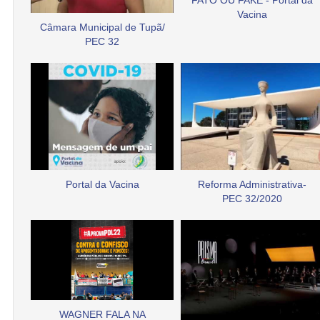
FATO OU FAKE - Portal da
Vacina
Câmara Municipal de Tupã/
PEC 32
Portal da Vacina
Reforma Administrativa-
PEC 32/2020
WAGNER FALA NA