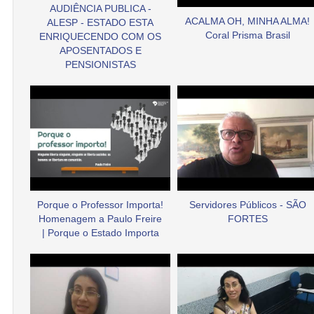
AUDIÊNCIA PUBLICA -
ACALMA OH, MINHA ALMA!
ALESP - ESTADO ESTA
Coral Prisma Brasil
ENRIQUECENDO COM OS
APOSENTADOS E
PENSIONISTAS
Porque o Professor Importa!
Servidores Públicos - SÃO
Homenagem a Paulo Freire
FORTES
| Porque o Estado Importa