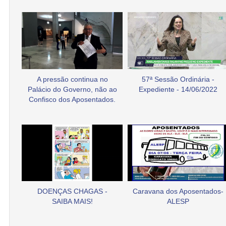
A pressão continua no
57ª Sessão Ordinária -
Palácio do Governo, não ao
Expediente - 14/06/2022
Confisco dos Aposentados.
DOENÇAS CHAGAS -
Caravana dos Aposentados-
SAIBA MAIS!
ALESP