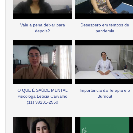
Vale a pena deixar para
Desespero em tempos de
depois?
pandemia
O QUE É SAÚDE MENTAL
Importância da Terapia e o
Psicóloga Letícia Carvalho
Burnout
(11) 99231-2550