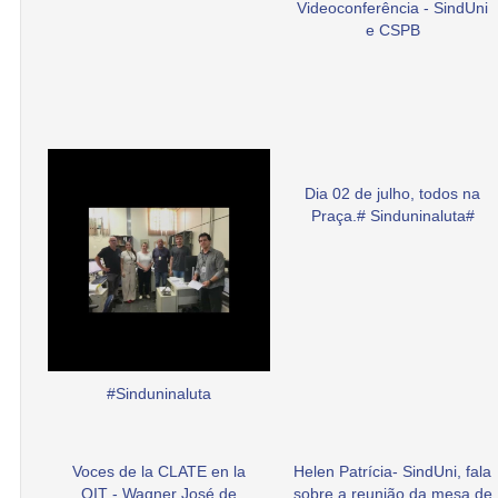
Videoconferência - SindUni
e CSPB
Dia 02 de julho, todos na
Praça.# Sinduninaluta#
#Sinduninaluta
Voces de la CLATE en la
Helen Patrícia- SindUni, fala
OIT - Wagner José de
sobre a reunião da mesa de