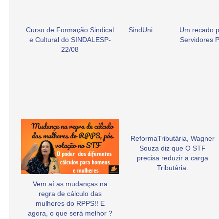
Curso de Formação Sindical
SindUni
Um recado p
e Cultural do SINDALESP-
Servidores P
22/08
ReformaTributária, Wagner
Souza diz que O STF
precisa reduzir a carga
Tributária.
Vem aí as mudanças na
regra de cálculo das
mulheres do RPPS!! E
agora, o que será melhor ?