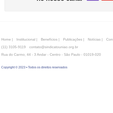
Home
|
Institucional
|
Benefícios
|
Publicações
|
Notícias
|
Con
(11) 3105-9119
contato@sindicatouniao.org.br
Rua do Carmo, 44 - 3 Andar - Centro - São Paulo - 01019-020
Copyright © 2023 • Todos os direitos reservados