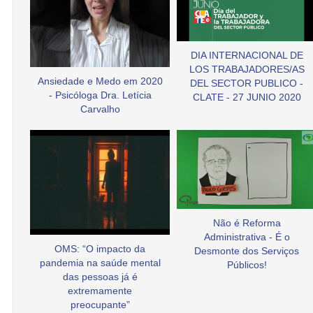
DIA INTERNACIONAL DE
LOS TRABAJADORES/AS
Ansiedade e Medo em 2020
DEL SECTOR PUBLICO -
- Psicóloga Dra. Letícia
CLATE - 27 JUNIO 2020
Carvalho
Não é Reforma
Administrativa - É o
OMS: “O impacto da
Desmonte dos Serviços
pandemia na saúde mental
Públicos!
das pessoas já é
extremamente
preocupante”