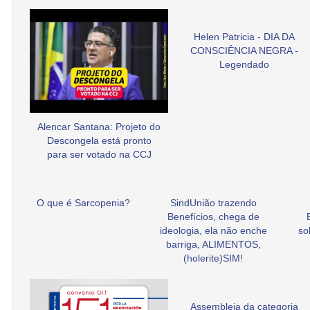
Helen Patricia - DIA DA
CONSCIÊNCIA NEGRA -
Legendado
Alencar Santana: Projeto do
Descongela está pronto
para ser votado na CCJ
O que é Sarcopenia?
SindUnião trazendo
Benefícios, chega de
ideologia, ela não enche
so
barriga, ALIMENTOS,
(holerite)SIM!
Assembleia da categoria