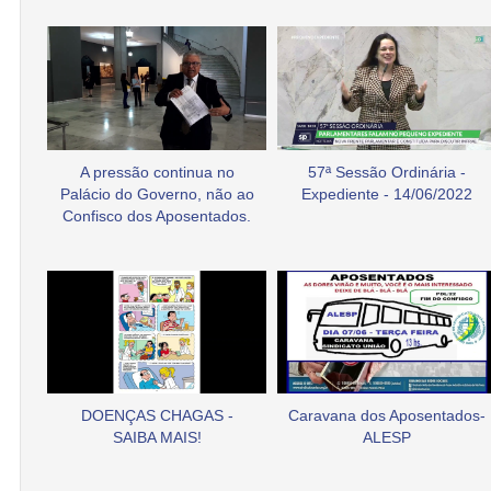
A pressão continua no
57ª Sessão Ordinária -
Palácio do Governo, não ao
Expediente - 14/06/2022
Confisco dos Aposentados.
DOENÇAS CHAGAS -
Caravana dos Aposentados-
SAIBA MAIS!
ALESP