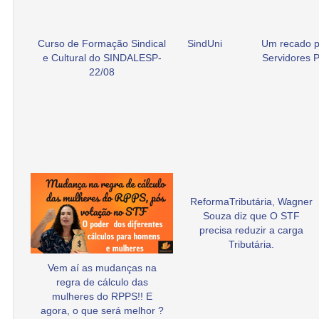
Curso de Formação Sindical
SindUni
Um recado p
e Cultural do SINDALESP-
Servidores P
22/08
ReformaTributária, Wagner
Souza diz que O STF
precisa reduzir a carga
Tributária.
Vem aí as mudanças na
regra de cálculo das
mulheres do RPPS!! E
agora, o que será melhor ?