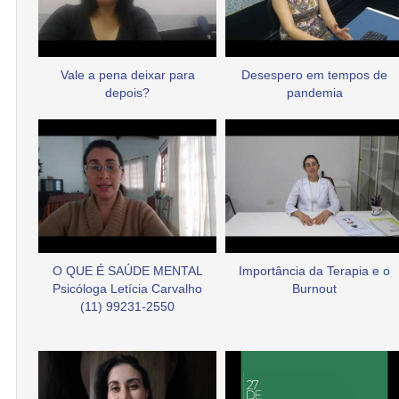
Vale a pena deixar para
Desespero em tempos de
depois?
pandemia
O QUE É SAÚDE MENTAL
Importância da Terapia e o
Psicóloga Letícia Carvalho
Burnout
(11) 99231-2550