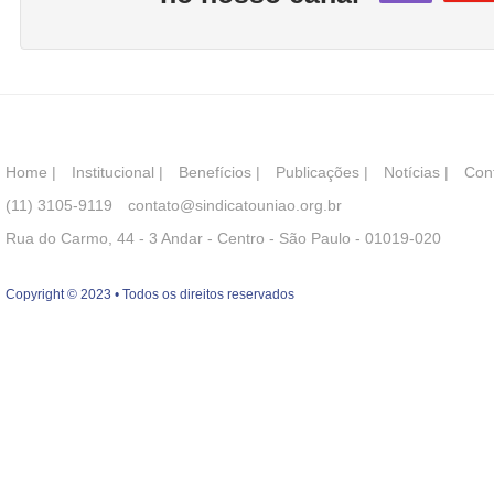
Home
|
Institucional
|
Benefícios
|
Publicações
|
Notícias
|
Con
(11) 3105-9119
contato@sindicatouniao.org.br
Rua do Carmo, 44 - 3 Andar - Centro - São Paulo - 01019-020
Copyright © 2023 • Todos os direitos reservados