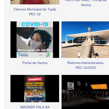
FATO OU FAKE - Portal da
Vacina
Câmara Municipal de Tupã/
PEC 32
Portal da Vacina
Reforma Administrativa-
PEC 32/2020
WAGNER FALA NA