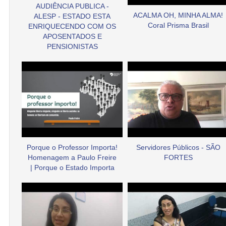
AUDIÊNCIA PUBLICA -
ACALMA OH, MINHA ALMA!
ALESP - ESTADO ESTA
Coral Prisma Brasil
ENRIQUECENDO COM OS
APOSENTADOS E
PENSIONISTAS
Porque o Professor Importa!
Servidores Públicos - SÃO
Homenagem a Paulo Freire
FORTES
| Porque o Estado Importa