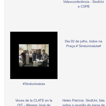
Videoconferência - SindUni
e CSPB
Dia 02 de julho, todos na
Praça.# Sinduninaluta#
#Sinduninaluta
Voces de la CLATE en la
Helen Patrícia- SindUni, fala
OIT - Wagner José de
sobre a reunião da mesa de