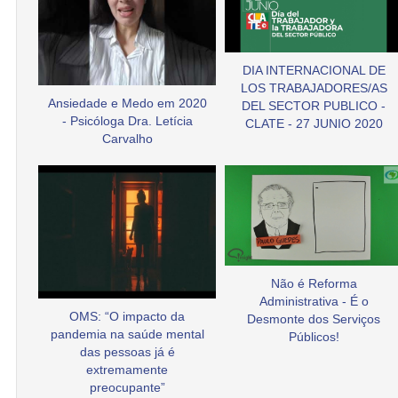
DIA INTERNACIONAL DE
LOS TRABAJADORES/AS
Ansiedade e Medo em 2020
DEL SECTOR PUBLICO -
- Psicóloga Dra. Letícia
CLATE - 27 JUNIO 2020
Carvalho
Não é Reforma
Administrativa - É o
OMS: “O impacto da
Desmonte dos Serviços
pandemia na saúde mental
Públicos!
das pessoas já é
extremamente
preocupante”