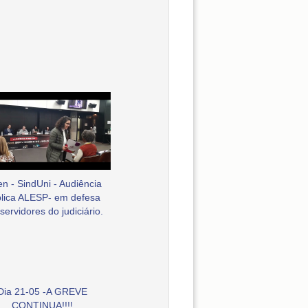
en - SindUni - Audiência
lica ALESP- em defesa
servidores do judiciário.
Dia 21-05 -A GREVE
CONTINUA!!!!