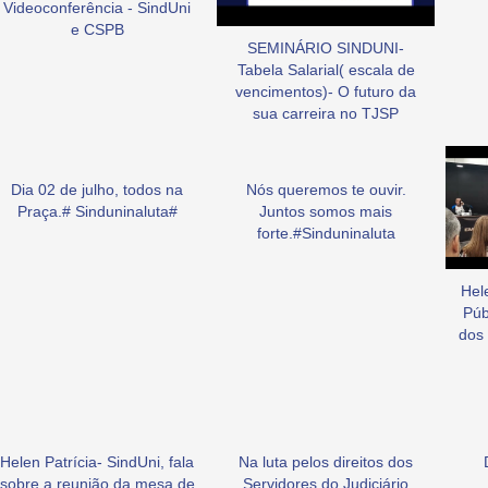
Videoconferência - SindUni
e CSPB
SEMINÁRIO SINDUNI-
Tabela Salarial( escala de
vencimentos)- O futuro da
sua carreira no TJSP
Dia 02 de julho, todos na
Nós queremos te ouvir.
Praça.# Sinduninaluta#
Juntos somos mais
forte.#Sinduninaluta
Hel
Púb
dos 
Helen Patrícia- SindUni, fala
Na luta pelos direitos dos
sobre a reunião da mesa de
Servidores do Judiciário