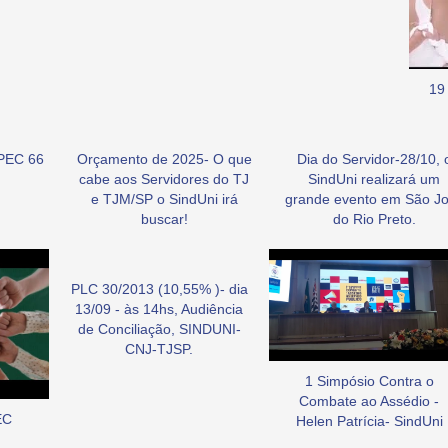
19
PEC 66
Orçamento de 2025- O que
Dia do Servidor-28/10, 
cabe aos Servidores do TJ
SindUni realizará um
e TJM/SP o SindUni irá
grande evento em São J
buscar!
do Rio Preto.
PLC 30/2013 (10,55% )- dia
13/09 - às 14hs, Audiência
de Conciliação, SINDUNI-
CNJ-TJSP.
1 Simpósio Contra o
Combate ao Assédio -
EC
Helen Patrícia- SindUni