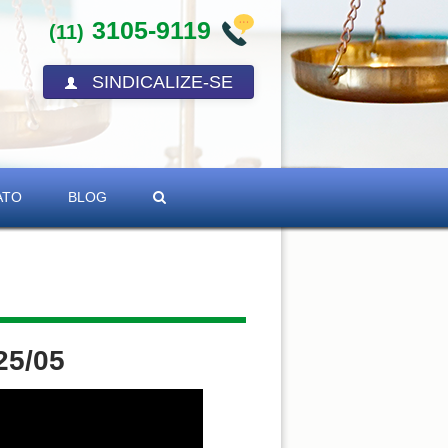
3105-9119
(11)
SINDICALIZE-SE
ATO
BLOG
25/05