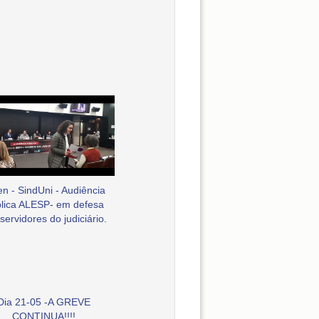
en - SindUni - Audiência
lica ALESP- em defesa
servidores do judiciário.
Dia 21-05 -A GREVE
CONTINUA!!!!