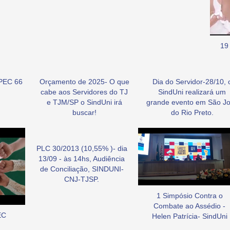
19
PEC 66
Orçamento de 2025- O que
Dia do Servidor-28/10, 
cabe aos Servidores do TJ
SindUni realizará um
e TJM/SP o SindUni irá
grande evento em São J
buscar!
do Rio Preto.
PLC 30/2013 (10,55% )- dia
13/09 - às 14hs, Audiência
de Conciliação, SINDUNI-
CNJ-TJSP.
1 Simpósio Contra o
Combate ao Assédio -
EC
Helen Patrícia- SindUni