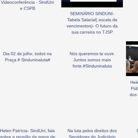
Videoconferência - SindUni
e CSPB
SEMINÁRIO SINDUNI-
Tabela Salarial( escala de
vencimentos)- O futuro da
sua carreira no TJSP
Dia 02 de julho, todos na
Nós queremos te ouvir.
Praça.# Sinduninaluta#
Juntos somos mais
forte.#Sinduninaluta
Hel
Púb
dos 
Helen Patrícia- SindUni, fala
Na luta pelos direitos dos
sobre a reunião da mesa de
Servidores do Judiciário