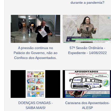
durante a pandemia?
A pressão continua no
57ª Sessão Ordinária -
Palácio do Governo, não ao
Expediente - 14/06/2022
Confisco dos Aposentados.
DOENÇAS CHAGAS -
Caravana dos Aposentados-
SAIBA MAIS!
ALESP