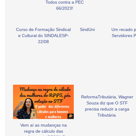
Todos contra a PEC
66/2023!
Curso de Formação Sindical
SindUni
Um recado p
e Cultural do SINDALESP-
Servidores P
22/08
ReformaTributária, Wagner
Souza diz que O STF
precisa reduzir a carga
Tributária.
Vem aí as mudanças na
regra de cálculo das