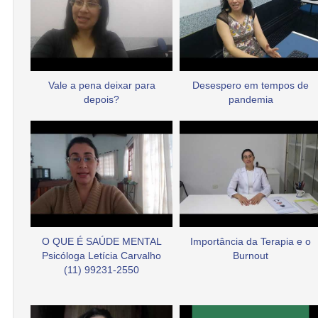
Vale a pena deixar para
Desespero em tempos de
depois?
pandemia
O QUE É SAÚDE MENTAL
Importância da Terapia e o
Psicóloga Letícia Carvalho
Burnout
(11) 99231-2550