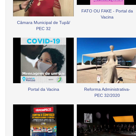
FATO OU FAKE - Portal da
Vacina
Câmara Municipal de Tupã/
PEC 32
Portal da Vacina
Reforma Administrativa-
PEC 32/2020