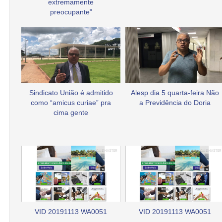
extremamente
preocupante”
Sindicato União é admitido
Alesp dia 5 quarta-feira Não
como “amicus curiae” pra
a Previdência do Doria
cima gente
VID 20191113 WA0051
VID 20191113 WA0051