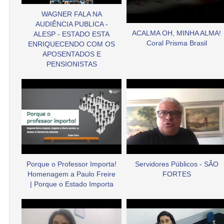
WAGNER FALA NA
AUDIÊNCIA PUBLICA -
ACALMA OH, MINHA ALMA!
ALESP - ESTADO ESTA
Coral Prisma Brasil
ENRIQUECENDO COM OS
APOSENTADOS E
PENSIONISTAS
Porque o Professor Importa!
Servidores Públicos - SÃO
Homenagem a Paulo Freire
FORTES
| Porque o Estado Importa