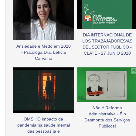
DIA INTERNACIONAL DE
LOS TRABAJADORES/AS
Ansiedade e Medo em 2020
DEL SECTOR PUBLICO -
- Psicóloga Dra. Letícia
CLATE - 27 JUNIO 2020
Carvalho
Não é Reforma
Administrativa - É o
OMS: “O impacto da
Desmonte dos Serviços
pandemia na saúde mental
Públicos!
das pessoas já é