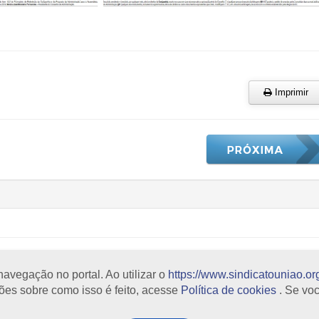
Imprimir
avegação no portal. Ao utilizar o
https://www.sindicatouniao.org
blicações
|
Notícias
|
Contato
|
Blog
|
Webmail
ções sobre como isso é feito, acesse
Política de cookies
. Se vo
.org.br