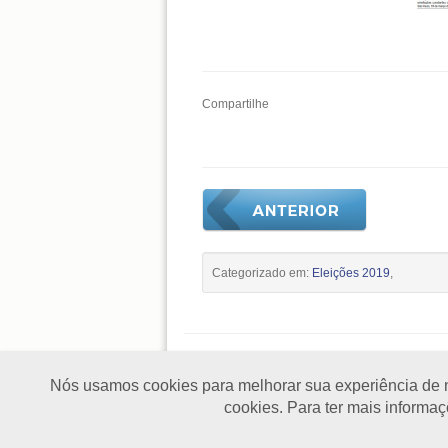
Compartilhe
Categorizado em:
Eleições 2019
,
Nós usamos cookies para melhorar sua experiência de n
Home
|
Institucional
|
Benefícios
|
Pu
cookies. Para ter mais informa
(11) 3105-9119
contato@sindicatouniao