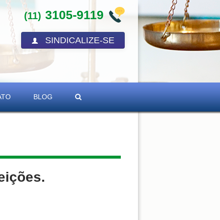
3105-9119
(11)
SINDICALIZE-SE
ATO
BLOG
eições.