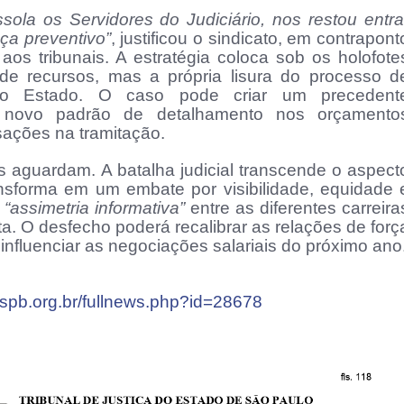
ola os Servidores do Judiciário, nos restou entra
a preventivo”
, justificou o sindicato, em contrapont
aos tribunais. A estratégia coloca sob os holofote
 de recursos, mas a própria lisura do processo d
 do Estado. O caso pode criar um precedent
um novo padrão de detalhamento nos orçamento
isações na tramitação.
s aguardam. A batalha judicial transcende o aspect
ansforma em um embate por visibilidade, equidade 
e
“assimetria informativa”
entre as diferentes carreira
ta. O desfecho poderá recalibrar as relações de forç
 influenciar as negociações salariais do próximo ano
cspb.org.br/fullnews.php?id=28678