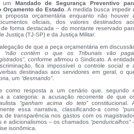
ou um
Mandado de Segurança Preventivo par
o Orçamento do Estado
. A medida busca impedir 
da proposta orçamentária enquanto não houver 
documentos oficiais, dos valores destinados ao
 – de forma destacada – do montante reservado par
 Justiça (TJ-SP) e da Justiça Militar.
a alegação de que a peça orçamentária em discussã
va
“não contém o que os Tribunais vão paga
istrados”
, conforme afirmou o Sindicato. A entidad
criminação, fica impossível o controle social e 
erbas destinadas aos servidores em geral, o qu
goria, um
“desmando”
.
rge como resposta a um cenário que, segundo 
ica a categoria: a acusação recorrente de que o
aulista
“ganham acima do teto”
constitucional. 
mente essa narrativa, classificando-a como
“pur
lta de transparência nos gastos com os magistrado
ios e adicionalismos – os chamados
“penduricalhos”
ise isonômica.