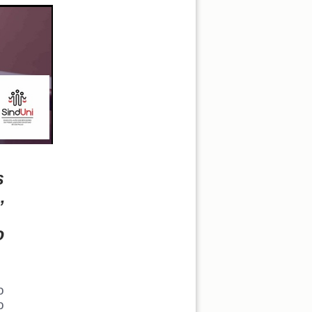
s
”
o
o
o