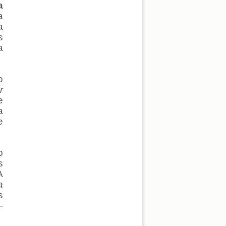
a
a
a
s
a
o
r
e
a
e
o
s
A
a
s
–