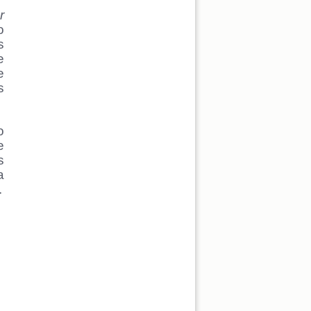
r
o
s
e
e
s
o
e
s
a
.