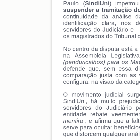
Paulo (
SindiUni
) impetr
suspender a tramitação d
continuidade da análise 
identificação clara, nos 
servidores do Judiciário e
os magistrados do Tribunal de
No centro da disputa está 
na Assembleia Legislati
(penduricalhos) para os Mag
defende que, sem essa dis
comparação justa com as v
configura, na visão da cate
O movimento judicial su
SindiUni, há muito prejud
servidores do Judiciário p
entidade rebate veemente
mentira”
, e afirma que a fa
serve para ocultar benefíc
que distorcem qualquer anál