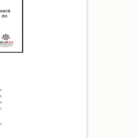
s
s
a
o
e