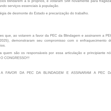
ios blindarem a si próprios, e votaram SIM novamente para fragiliza
ndo serviços essenciais à população.
égia de desmonte do Estado e precarização do trabalho.
res que, ao votarem a favor da PEC da Blindagem e assinarem a PE
/2025), demonstraram seu compromisso com o enfraquecimento d
ios.
 quem são os responsáveis por essa articulação e principiante nó
 O CONGRESSO!!!
 A FAVOR DA PEC DA BLINDAGEM E ASSINARAM A PEC D