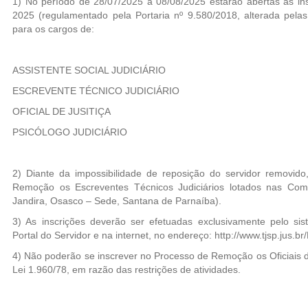
1) No período de 28/07/2025 a 08/08/2025 estarão abertas as i
2025 (regulamentado pela Portaria nº 9.580/2018, alterada pelas
para os cargos de:
ASSISTENTE SOCIAL JUDICIÁRIO
ESCREVENTE TÉCNICO JUDICIÁRIO
OFICIAL DE JUSITIÇA
PSICÓLOGO JUDICIÁRIO
2) Diante da impossibilidade de reposição do servidor removido
Remoção os Escreventes Técnicos Judiciários lotados nas Coma
Jandira, Osasco – Sede, Santana de Parnaíba).
3) As inscrições deverão ser efetuadas exclusivamente pelo sis
Portal do Servidor e na internet, no endereço: http://www.tjsp.jus.
4) Não poderão se inscrever no Processo de Remoção os Oficiais 
Lei 1.960/78, em razão das restrições de atividades.